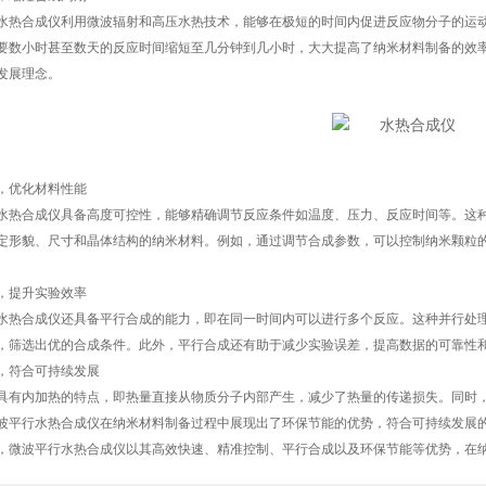
合成仪利用微波辐射和高压水热技术，能够在极短的时间内促进反应物分子的运动
要数小时甚至数天的反应时间缩短至几分钟到几小时，大大提高了纳米材料制备的效
发展理念。
优化材料性能
合成仪具备高度可控性，能够精确调节反应条件如温度、压力、反应时间等。这种
定形貌、尺寸和晶体结构的纳米材料。例如，通过调节合成参数，可以控制纳米颗粒
提升实验效率
合成仪还具备平行合成的能力，即在同一时间内可以进行多个反应。这种并行处理
，筛选出优的合成条件。此外，平行合成还有助于减少实验误差，提高数据的可靠性
符合可持续发展
内加热的特点，即热量直接从物质分子内部产生，减少了热量的传递损失。同时，
波平行水热合成仪在纳米材料制备过程中展现出了环保节能的优势，符合可持续发展
波平行水热合成仪以其高效快速、精准控制、平行合成以及环保节能等优势，在纳