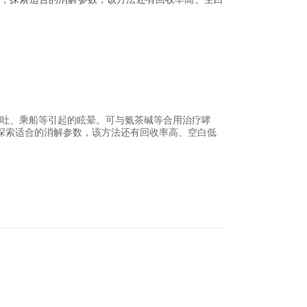
期呕吐、乘船等引起的眩晕。可与氨茶碱等合用治疗哮
探索适合的消解参数，该方法还有回收率高、空白低