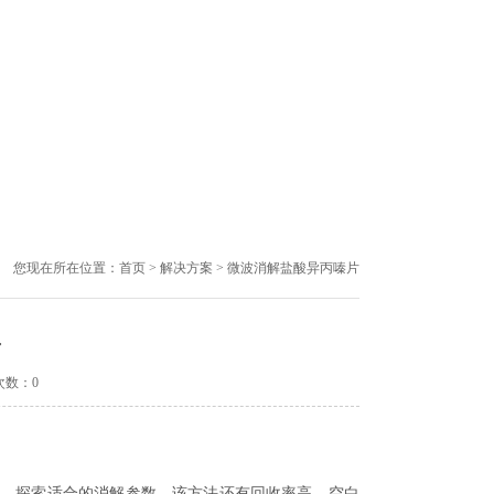
您现在所在位置：
首页
>
解决方案
> 微波消解盐酸异丙嗪片
片
次数：0
，探索适合的消解参数，该方法还有回收率高、空白