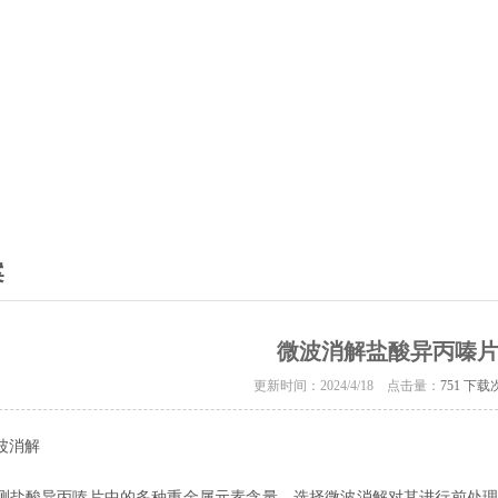
案
微波消解盐酸异丙嗪
更新时间：2024/4/18 点击量：
751 下载
波消解
测盐酸异丙嗪片中的多种重金属元素含量，选择微波消解对其进行前处理